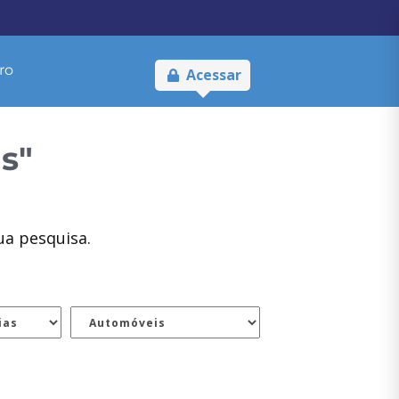
ro
Acessar
s"
ua pesquisa.