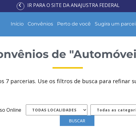
IR PARA O SITE DA ANAJUSTRA FEDERAL
Início
Convênios
Perto de você
Sugira um parcei
onvênios
de "Automóvei
os
7
parcerias. Use os filtros de busca para refinar s
so Online
BUSCAR