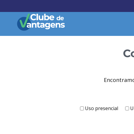
Home
Convênios
Automóveis
C
Encontram
Uso presencial
U