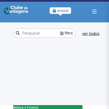
Acessar
filtro
ver todos
Tipo:
Físico
Onde usar:
Distrito Federal
Beleza e
Categoria:
Fitness
Artigos
,
Esportivos
Beleza e Fitness