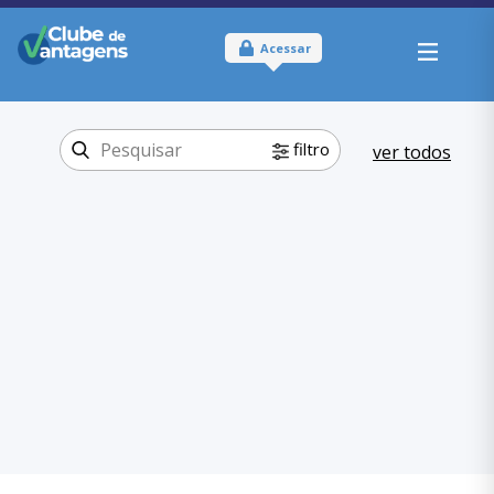
Acessar
filtro
ver todos
Tipo:
Físico
Onde usar:
Rio Grande do Sul
Comer e Beber
Categoria:
Bebidas
,
Comer e Beber