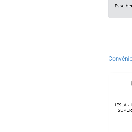
Esse ben
Convênio
IESLA -
SUPER
A