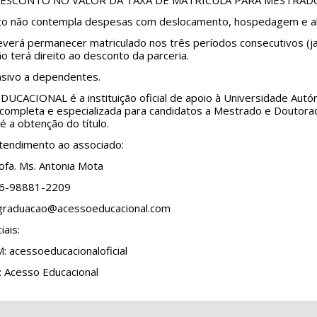
 DESCONTO NO VALOR DA TAXA DE MATRÍCULA PARA MESTR
to não contempla despesas com deslocamento, hospedagem e al
everá permanecer matriculado nos três períodos consecutivos (ja
ão terá direito ao desconto da parceria.
nsivo a dependentes.
DUCACIONAL é a instituição oficial de apoio à Universidade Au
 completa e especializada para candidatos a Mestrado e Doutor
té a obtenção do título.
atendimento ao associado:
ofa. Ms. Antonia Mota
86-98881-2209
sgraduacao@acessoeducacional.com
iais:
 acessoeducacionaloficial
Acesso Educacional