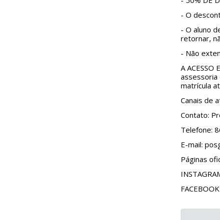
- 50% DE
- O descon
- O aluno d
retornar, n
- Não exte
A ACESSO E
assessoria
matrícula a
Canais de 
Contato: Pr
Telefone: 
E-mail: po
Páginas ofic
INSTAGRAM:
FACEBOOK: 