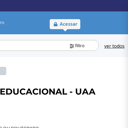
ro
Acessar
filtro
ver todos
 EDUCACIONAL - UAA