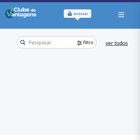
Acessar
filtro
ver todos
Tipo:
Físico
Onde usar:
Paraná
Compras On-
Categoria:
line
Artigos Esportivos
,
Compras On-line