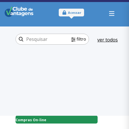
Acessar
filtro
ver todos
Tipo:
Online
Onde usar:
Brasil
Compras On-
Categoria:
line
Eletrodomésticos
,
Compras On-line