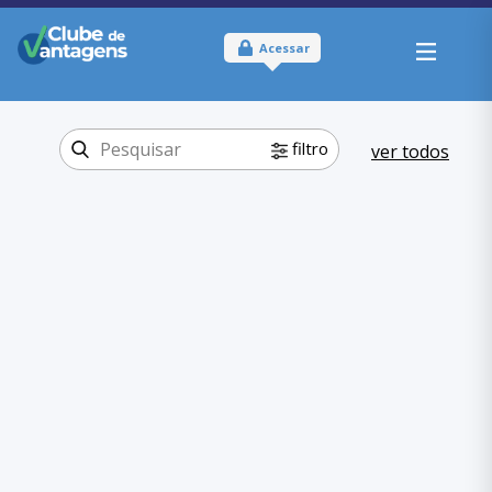
Acessar
filtro
ver todos
Tipo:
Físico
Onde usar:
Paraná
Comer e Beber
Categoria:
Alimentação
,
Comer e Beber