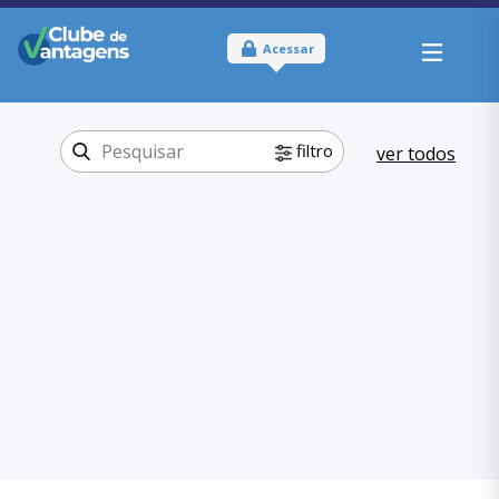
Acessar
filtro
ver todos
Tipo:
Físico
Onde usar:
São Paulo
Produtos e
Categoria:
Serviços
Moda
,
Produtos e Serviços