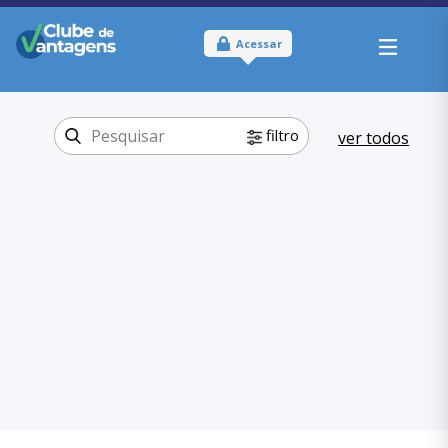
Acessar
filtro
ver todos
Tipo:
Online e Físico
Onde usar:
São Paulo
Produtos e
Categoria:
Serviços
Moda
,
Produtos e Serviços