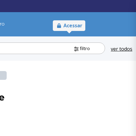
ro
Acessar
filtro
ver todos
e