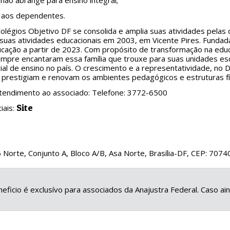
não abrange para ensino integral;
o aos dependentes.
olégios Objetivo DF se consolida e amplia suas atividades pelas 
u suas atividades educacionais em 2003, em Vicente Pires. Fundada 
cação a partir de 2023. Com propósito de transformação na edu
empre encantaram essa família que trouxe para suas unidades es
ial de ensino no país. O crescimento e a representatividade, no D
 prestigiam e renovam os ambientes pedagógicos e estruturas fís
atendimento ao associado: Telefone: 3772-6500
Site
iais:
orte, Conjunto A, Bloco A/B, Asa Norte, Brasília-DF, CEP: 707
eficio é exclusívo para associados da Anajustra Federal. Caso a