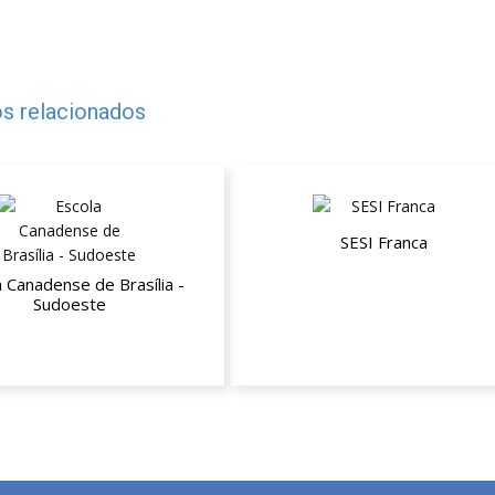
s relacionados
SESI Franca
 Canadense de Brasília -
Plano Empresarial ESTADUAL 
Sudoeste
Beneficiário (NB)
sconto a partir da segunda
mensalidade