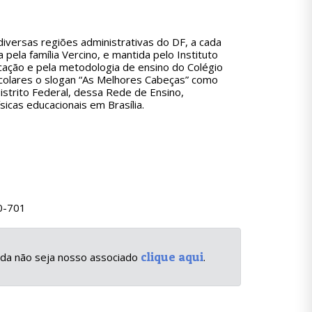
diversas regiões administrativas do DF, a cada
pela família Vercino, e mantida pelo Instituto
cação e pela metodologia de ensino do Colégio
colares o slogan “As Melhores Cabeças” como
istrito Federal, dessa Rede de Ensino,
icas educacionais em Brasília.
40-701
clique aqui
inda não seja nosso associado
.