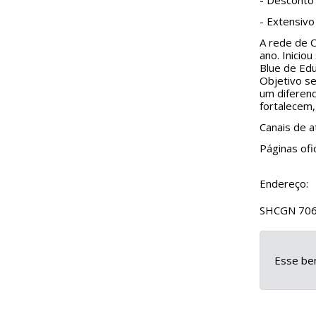
- Desconto 
- Extensiv
A rede de C
ano. Inicio
Blue de Edu
Objetivo s
um diferenc
fortalecem,
Canais de 
Páginas ofic
Endereço:
SHCGN 706 N
Esse ben