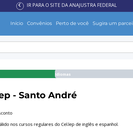
IR PARA O SITE DA ANAJUSTRA FEDERAL
Início
Convênios
Perto de você
Sugira um parcei
Idiomas
Lep - Santo André
sconto
lido nos cursos regulares do Cel.lep de inglês e espanhol.