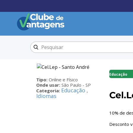
Educação
Tipo:
Online e Físico
Onde usar:
São Paulo - SP
Educação
Categoria:
,
Cel.
Idiomas
10% de de
Desconto vá