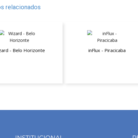
s relacionados
zard - Belo Horizonte
inFlux - Piracicaba
 desconto na mensalidade
Até 50% de desconto
INSTITUCIONAL
R