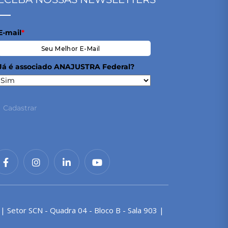
E-mail
*
Já é associado ANAJUSTRA Federal?
Cadastrar
 | Setor SCN - Quadra 04 - Bloco B - Sala 903 |