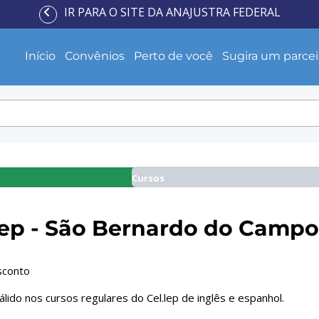
IR PARA O SITE DA ANAJUSTRA FEDERAL
Início
Convênios
Perto de você
Sugira um parcei
Cursos
Lep - São Bernardo do Campo
sconto
lido nos cursos regulares do Cel.lep de inglês e espanhol.