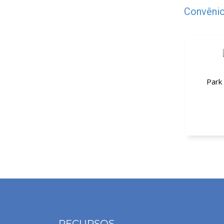
Convênio
Park 
30% de 
RECURSOS