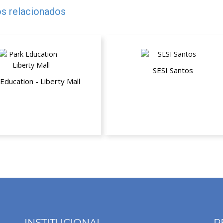
s relacionados
SESI Santos
Education - Liberty Mall
Plano Empresarial ESTADUAL 
Beneficiário (NB)
desconto nas mensalidades
INSTITUCIONAL
R