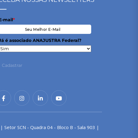
E-mail
*
Já é associado ANAJUSTRA Federal?
Cadastrar
 | Setor SCN - Quadra 04 - Bloco B - Sala 903 |