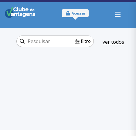
Acessar
filtro
ver todos
Tipo:
Online e Físico
Onde usar:
Ceará
Educação
Categoria:
,
Graduação-Pós
Graduação