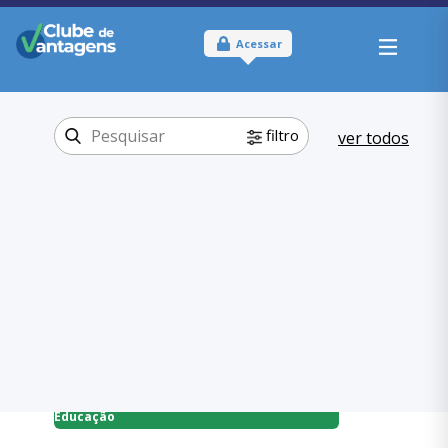
Acessar
filtro
ver todos
Tipo:
Físico
Onde usar:
Santa Catarina
Educação
Categoria:
,
Escolas
Educação