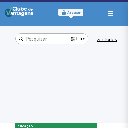
Acessar
filtro
ver todos
Tipo:
Físico
Onde usar:
São Paulo
Educação
Categoria:
,
Escolas
Educação