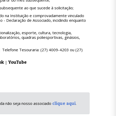
a partir do mês subsequente;
s subsequente ao que sucede à solicitação;
lado na Instituição e comprovadamente vinculado
 - Declaração de Associado, incidindo enquanto
nalização, esporte, cultura, tecnologia,
oratórios, quadras poliesportivas, ginásios,
| Telefone Tesouraria: (27) 4009-4203 ou (27)
ok
YouTube
|
clique aqui
inda não seja nosso associado
.