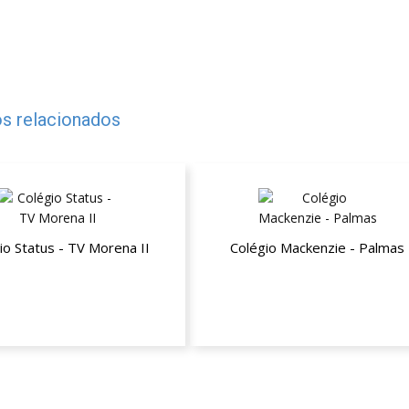
s relacionados
io Status - TV Morena II
Colégio Mackenzie - Palmas
desconto nas mensalidades
15% de desconto