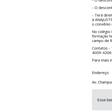
- O descont
- O descont
- Terá dire
à ANAJUSTRA
o convênio 
No colégio 
formação hu
campo de fu
Contatos - 
4009-4206 
Para mais i
Endereço:
Av. Champag
Esse ben