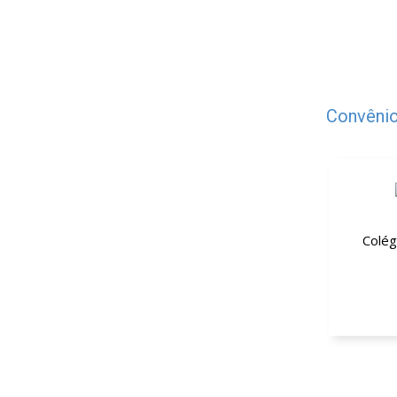
Convênio
Colég
15% de 