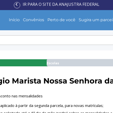
IR PARA O SITE DA ANAJUSTRA FEDERAL
Início
Convênios
Perto de você
Sugira um parcei
Escolas
gio Marista Nossa Senhora d
conto nas mensalidades
aplicado à partir da segunda parcela, para novas matrículas;