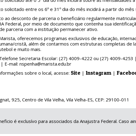
o solicitado até o 5º dia do mês incidirá sobre as mensalidades 
o solicitado entre os 6º e 31º dia do mês incidirá a partir do mê
ito ao desconto de parceria o beneficiário regularmente matricu
 Federal, por meio de documento que contenha sua identificação
de parceria com a instituição permanecer ativo.
Marista, oferecemos programas exclusivos de educação, internacio
mana/cristã, além de contarmos com estruturas completas de lab
tebol e muito mais.
Telefone Secretaria Escolar: (27) 4009-4222 ou (27) 4009-4253 
| E-mail: nspenha@marista.edu.br
Site
Instagram
Facebo
nformações sobre o local, acesse:
|
|
nat, 925, Centro de Vila Velha, Vila Velha-ES, CEP: 29100-011
eficio é exclusívo para associados da Anajustra Federal. Caso a