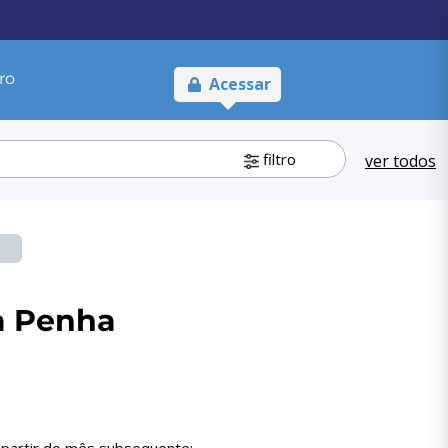
ro
Acessar
filtro
ver todos
a Penha