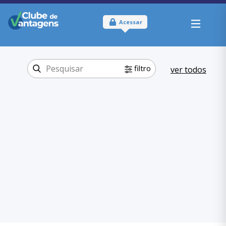
Acessar
filtro
ver todos
Tipo:
Físico
Onde usar:
Rio de Janeiro - RJ
Educação
Categoria:
,
Escolas
Educação