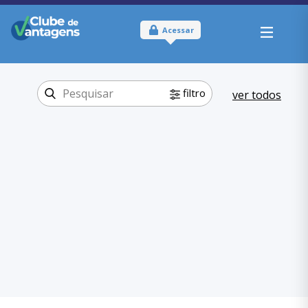
Acessar
filtro
ver todos
Tipo:
Físico
Onde usar:
Pará
Educação
Categoria:
,
Escolas
Educação