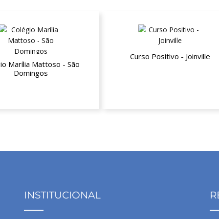
Curso Positivo - Joinville
io Marília Mattoso - São
Domingos
10% de desconto
sconto a partir da segunda
mensalidade
INSTITUCIONAL
R