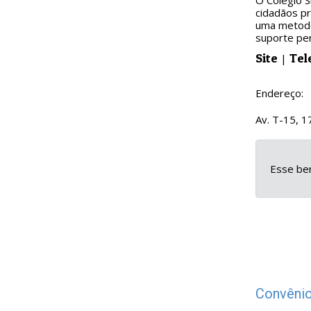
O Colégio S
cidadãos pr
uma metodol
suporte per
Site
Tel
|
Endereço:
Av. T-15, 1
Esse ben
Convênio