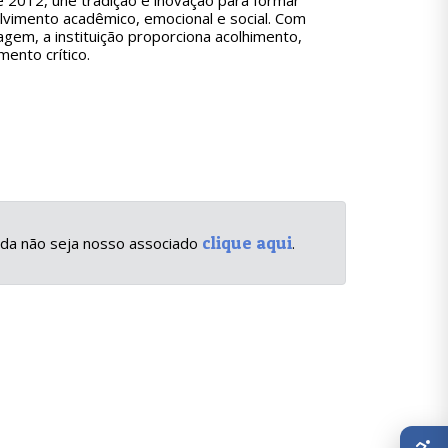
e 2012, une tradição e inovação para formar
lvimento acadêmico, emocional e social. Com
gem, a instituição proporciona acolhimento,
ento crítico.
clique aqui
inda não seja nosso associado
.