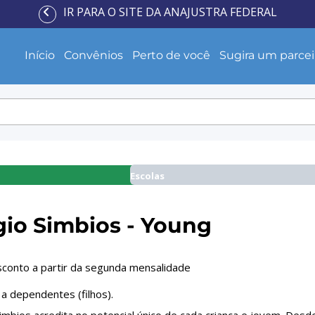
IR PARA O SITE DA ANAJUSTRA FEDERAL
Início
Convênios
Perto de você
Sugira um parcei
Escolas
gio Simbios - Young
conto a partir da segunda mensalidade
 a dependentes (filhos).