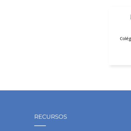
Colég
20% de de
RECURSOS