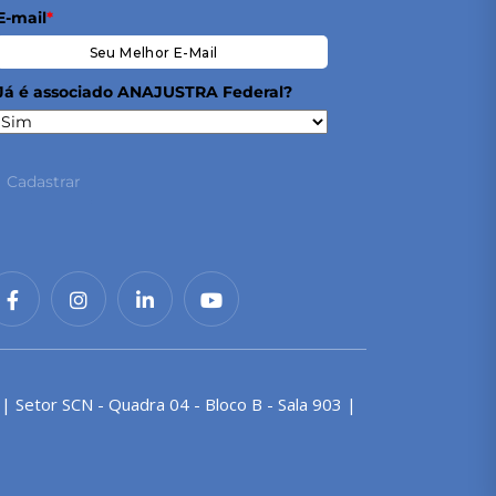
E-mail
*
Já é associado ANAJUSTRA Federal?
Cadastrar
 | Setor SCN - Quadra 04 - Bloco B - Sala 903 |