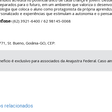
imbios acredita no potencial único de cada criança e jovem. Desd
eparados para o futuro, em um ambiente que valoriza o desenvo
ogia que coloca o aluno como protagonista da própria aprendiza
sonalizado e experiências que estimulam a autonomia e o pensam
efone:
(62) 3921-6400 / 62 98145-0068
771, St. Bueno, Goiânia-GO, CEP:
eficio é exclusívo para associados da Anajustra Federal. Caso a
s relacionados