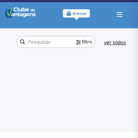
Acessar
filtro
ver todos
Tipo:
Online
Onde usar:
Brasil
Educação
Categoria:
,
Idiomas
Educação