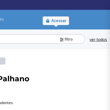
ro
Acessar
filtro
ver todos
 Palhano
ndentes.