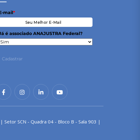
E-mail
*
Já é associado ANAJUSTRA Federal?
Cadastrar
 | Setor SCN - Quadra 04 - Bloco B - Sala 903 |