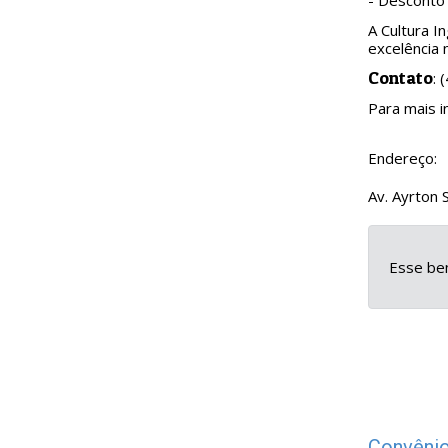
- Desconto 
A Cultura I
excelência 
Contato
: 
Para mais i
Endereço:
Av. Ayrton 
Esse ben
Convênio