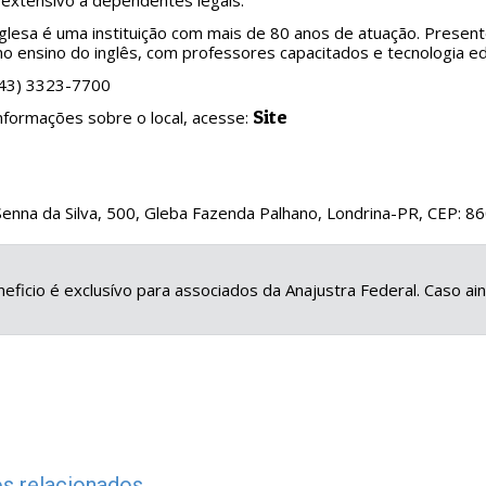
extensivo a dependentes legais.
nglesa é uma instituição com mais de 80 anos de atuação. Present
no ensino do inglês, com professores capacitados e tecnologia ed
(43) 3323-7700
Site
nformações sobre o local, acesse:
Senna da Silva, 500, Gleba Fazenda Palhano, Londrina-PR, CEP: 
eficio é exclusívo para associados da Anajustra Federal. Caso a
s relacionados