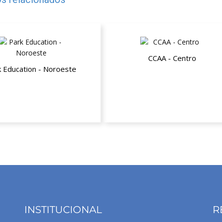
CCAA - Centro
k Education - Noroeste
Ate 50% de desconto
desconto nas mensalidades
INSTITUCIONAL
R