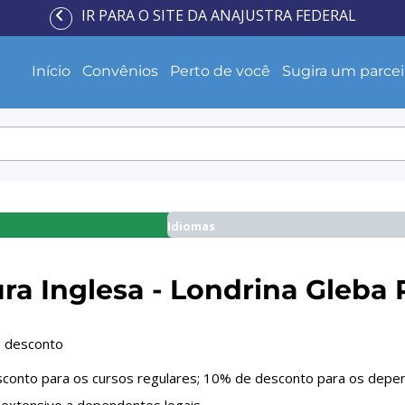
IR PARA O SITE DA ANAJUSTRA FEDERAL
Início
Convênios
Perto de você
Sugira um parcei
Idiomas
ura Inglesa - Londrina Gleba
 desconto
conto para os cursos regulares; 10% de desconto para os depe