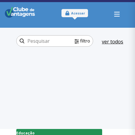
Acessar
filtro
ver todos
Tipo:
Físico
Onde usar:
Paraná
Educação
Categoria:
,
Cursos
Educação