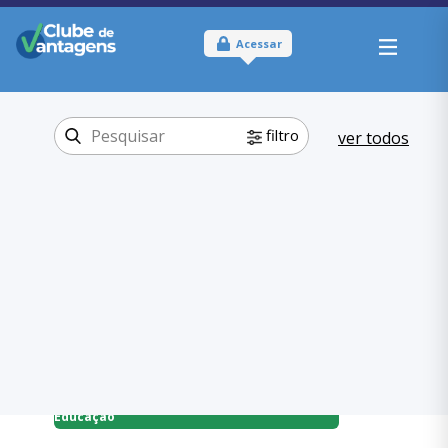
Acessar
filtro
ver todos
Tipo:
Físico
Onde usar:
Santa Catarina
Educação
Categoria:
,
Escolas
Educação