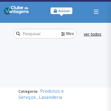
Acessar
filtro
ver todos
Tipo:
Físico
Onde usar:
São Paulo; Distrito
Federal; Rio de Janeiro; Minas
Gerais; Goiás
Produtos e
Categoria:
Serviços
Lavanderia
,