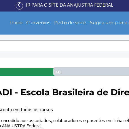
IR PARA O SITE DA ANAJUSTRA FEDERAL
Início
Convênios
Perto de você
Sugira um parcei
EAD
I - Escola Brasileira de Dire
conto em todos os cursos
 concedido aos associados, colaboradores e parentes em linha re
 a ANAJUSTRA Federal.