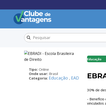
Educação
Tipo:
Online
Onde usar:
Brasil
EBRAD
Educação
EAD
Categoria:
,
30% de des
- Benefício
vinculados