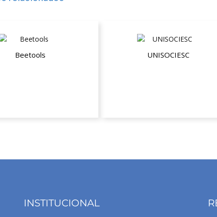
Beetools
UNISOCIESC
té 30% de desconto
até 65% de descontos
INSTITUCIONAL
R