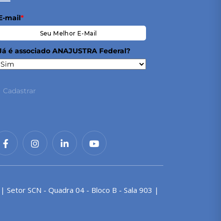
E-mail
*
Já é associado ANAJUSTRA Federal?
Cadastrar
 | Setor SCN - Quadra 04 - Bloco B - Sala 903 |