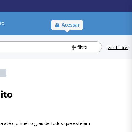
ro
Acessar
filtro
ver todos
ito
ta até o primeiro grau de todos que estejam