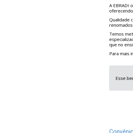
A EBRADI of
oferecendo 
Qualidade c
renomados 
Temos meto
especializa
que no ensi
Para mais i
Esse ben
Convênio