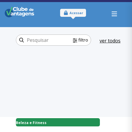
Acessar
filtro
ver todos
Tipo:
Físico
Onde usar:
Santa Catarina
Beleza e
Categoria:
Fitness
Pilates
,
Beleza e Fitness