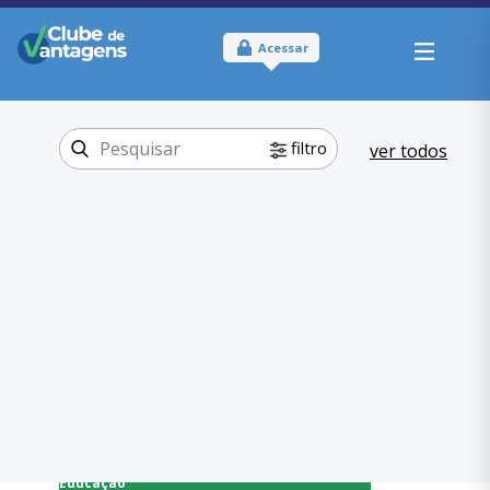
Acessar
filtro
ver todos
Tipo:
Físico
Onde usar:
Distrito Federal
Educação
Categoria:
,
Escolas
Educação