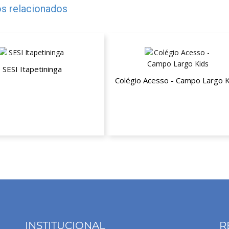
s relacionados
SESI Itapetininga
Colégio Acesso - Campo Largo K
mpresarial ESTADUAL Não
Beneficiário (NB)
15% de desconto a partir da seg
mensalidade
INSTITUCIONAL
R