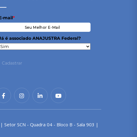
E-mail
*
Já é associado ANAJUSTRA Federal?
Cadastrar
 | Setor SCN - Quadra 04 - Bloco B - Sala 903 |