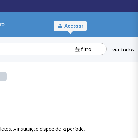
ro
Acessar
filtro
ver todos
tos. A instituição dispõe de ½ período,