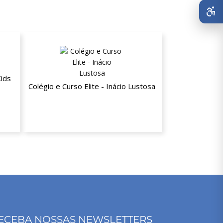
ids
Colégio e Curso Elite - Inácio Lustosa
unda
10% de desconto a partir da segunda
mensalidade
ECEBA NOSSAS NEWSLETTERS