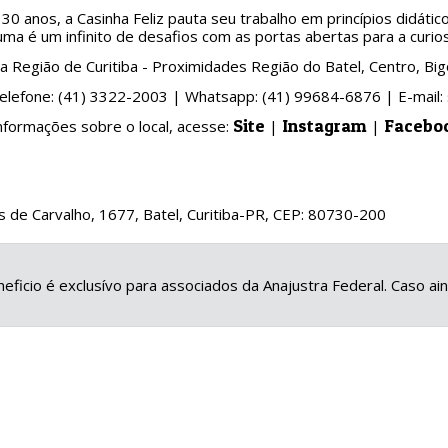
30 anos, a Casinha Feliz pauta seu trabalho em princípios didát
ma é um infinito de desafios com as portas abertas para a curio
 a Região de Curitiba - Proximidades Região do Batel, Centro, Bi
elefone: (41) 3322-2003 | Whatsapp: (41) 99684-6876 | E-mail: 
Site
Instagram
Facebo
nformações sobre o local, acesse:
|
|
los de Carvalho, 1677, Batel, Curitiba-PR, CEP: 80730-200
eficio é exclusívo para associados da Anajustra Federal. Caso a