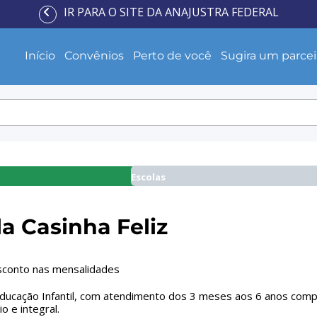
IR PARA O SITE DA ANAJUSTRA FEDERAL
Início
Convênios
Perto de você
Sugira um parcei
Escolas
a Casinha Feliz
conto nas mensalidades
ducação Infantil, com atendimento dos 3 meses aos 6 anos comple
o e integral.