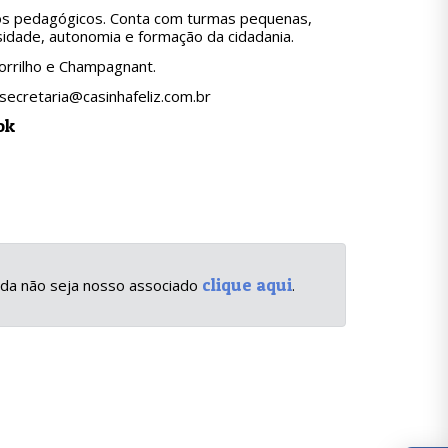
icos pedagógicos. Conta com turmas pequenas,
sidade, autonomia e formação da cidadania.
gorrilho e Champagnant.
secretaria@casinhafeliz.com.br
ok
clique aqui
inda não seja nosso associado
.