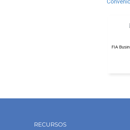
Convênio
FIA Busi
A
RECURSOS