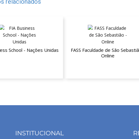
s relacionados
ness School - Nações Unidas
FASS Faculdade de São Sebastiã
Online
té 30% de desconto
Até 20% de desconto nas
mensalidades
INSTITUCIONAL
R