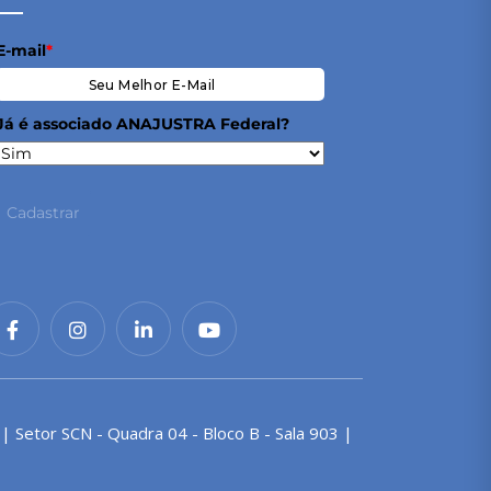
E-mail
*
Já é associado ANAJUSTRA Federal?
Cadastrar
 | Setor SCN - Quadra 04 - Bloco B - Sala 903 |