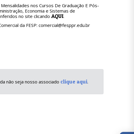
s Mensalidades nos Cursos De Graduação E Pós-
dministração, Economia e Sistemas de
AQUI
feridos no site clicando
.
omercial da FESP: comercial@fesppr.edu.br
clique aqui
inda não seja nosso associado
.