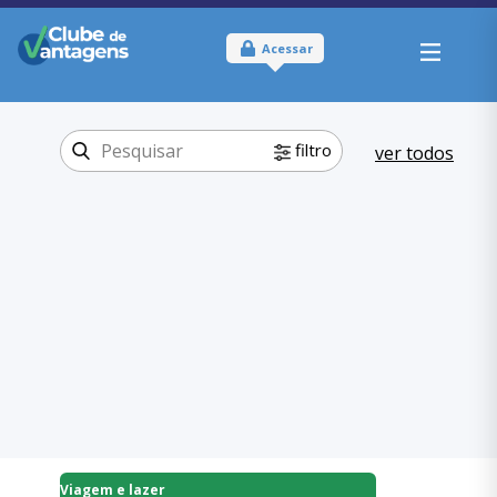
Acessar
filtro
ver todos
Tipo:
Físico
Onde usar:
Minas Gerais
Viagem e lazer
Categoria:
Clubes e Parques
,
Viagem e lazer