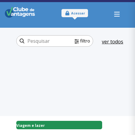
Acessar
filtro
ver todos
Tipo:
Online
Onde usar:
São Paulo
Viagem e lazer
Categoria:
Hospedagem
,
Viagem e lazer