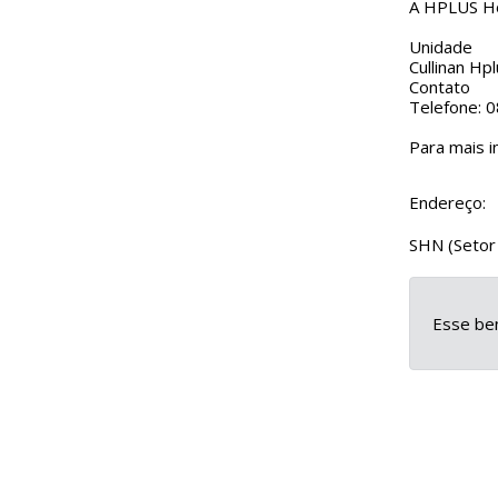
A HPLUS Ho
Unidade
Cullinan Hp
Contato
Telefone: 
Para mais i
Endereço:
SHN (Setor 
Esse ben