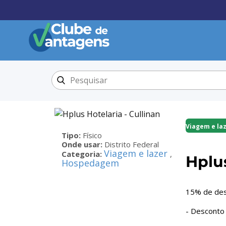
Viagem e la
Tipo:
Físico
Onde usar:
Distrito Federal
Viagem e lazer
Categoria:
,
Hplus
Hospedagem
15% de de
- Desconto