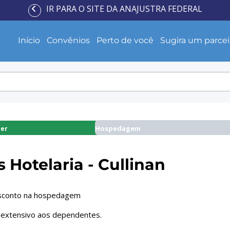
IR PARA O SITE DA ANAJUSTRA FEDERAL
Início
Convênios
Perto de você
Sugira um parcei
Hospedagem
zer
 Hotelaria - Cullinan
sconto na hospedagem
 extensivo aos dependentes.