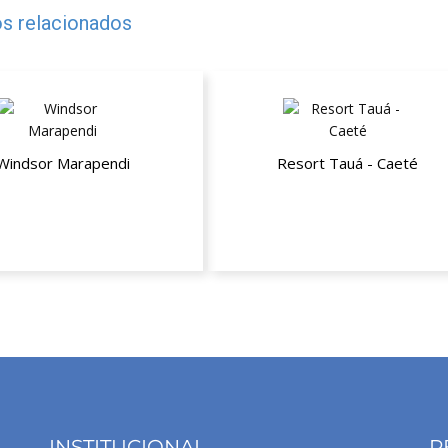
s relacionados
Windsor Marapendi
Resort Tauá - Caeté
té 26% de desconto
10% de desconto na hospeda
INSTITUCIONAL
R