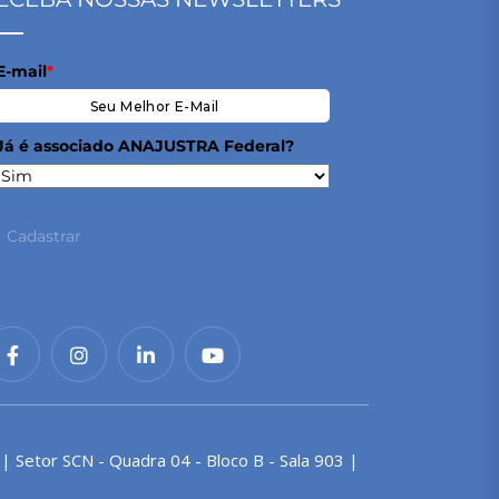
E-mail
*
Já é associado ANAJUSTRA Federal?
Cadastrar
 | Setor SCN - Quadra 04 - Bloco B - Sala 903 |