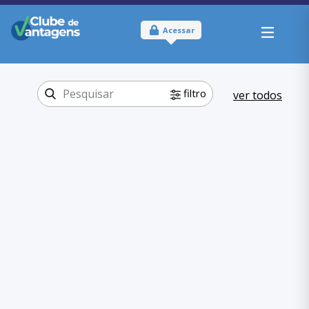
Acessar
filtro
ver todos
Tipo:
Físico
Onde usar:
Distrito Federal
Educação
Categoria:
,
Cursos