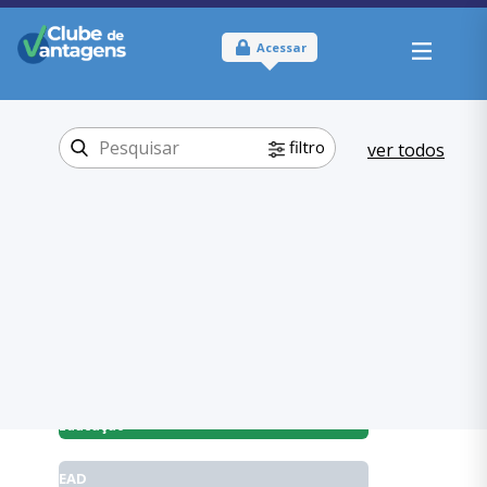
Acessar
filtro
ver todos
Tipo:
Online
Onde usar:
Brasil
Educação
EAD
Categoria:
,
Educação
EAD