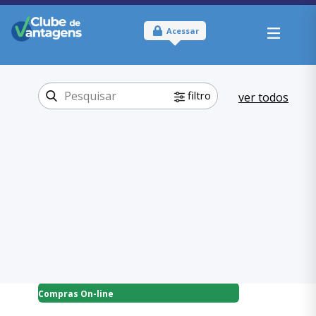
Acessar
filtro
ver todos
Tipo:
Online
Onde usar:
Brasil
Compras On-
Categoria:
line
Casa e Estilo
,
Compras On-line