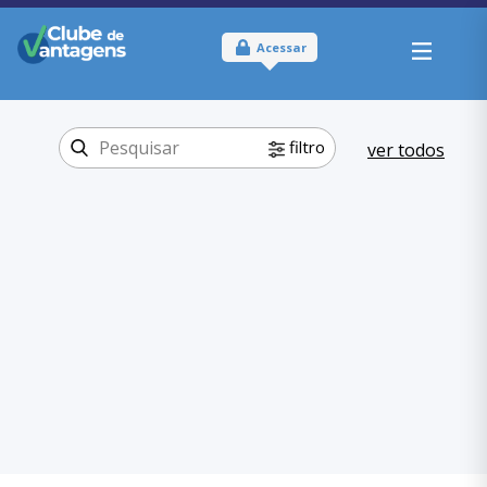
Acessar
filtro
ver todos
Tipo:
Físico
Onde usar:
Maranhão
Educação
Categoria:
,
Escolas
Educação