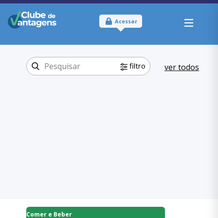
Acessar
filtro
ver todos
Tipo:
Físico
Onde usar:
Rio Grande do
Norte
Comer e Beber
Categoria:
Alimentação
,
Comer e Beber