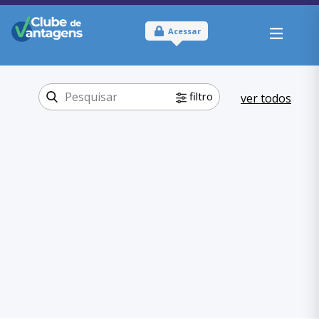
Acessar
filtro
ver todos
Tipo:
Online
Onde usar:
Brasil
Educação
Categoria:
,
Idiomas
Educação