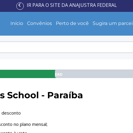
IR PARA O SITE DA ANAJUSTRA FEDERAL
Início
Convênios
Perto de você
Sugira um parcei
EAD
s School - Paraíba
 desconto
conto no plano mensal;