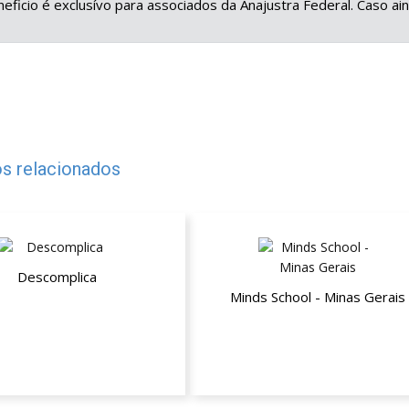
eficio é exclusívo para associados da Anajustra Federal. Caso a
s relacionados
Descomplica
Minds School - Minas Gerais
té 35% de desconto
Até 40% de desconto