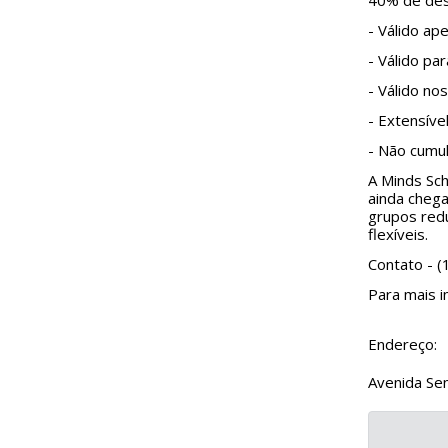
40% de desc
- Válido ap
- Válido par
- Válido no
- Extensív
- Não cumu
A Minds Sch
ainda cheg
grupos redu
flexíveis.
Contato - 
Para mais i
Endereço:
Avenida Se