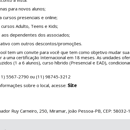
onto à vista.
enas para novos alunos;
a cursos presenciais e online;
s cursos Adulto, Teens e Kids;
el aos dependentes dos associados;
lativo com outros descontos/promoções.
ool tem um convite para você que tem como objetivo mudar sua vid
ar a uma certificação Internacional em 18 meses. As unidades o
zidos (1 a 6 alunos), curso híbrido (Presencial e EAD), condicio
(11) 5567-2790 ou (11) 98745-3212
Site
nformações sobre o local, acesse:
nador Ruy Carneiro, 250, Miramar, João Pessoa-PB, CEP: 58032-