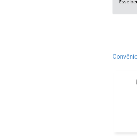
Esse ben
Convênio
A