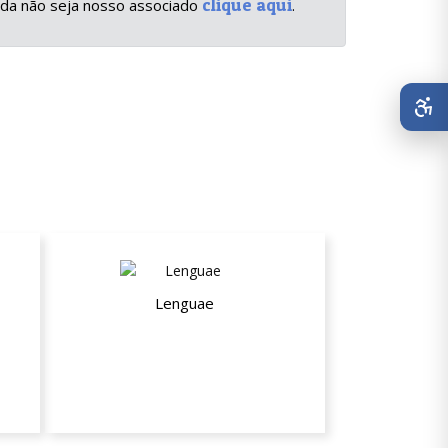
clique aqui
inda não seja nosso associado
.
Lenguae
20% de desconto nas aulas
particulares