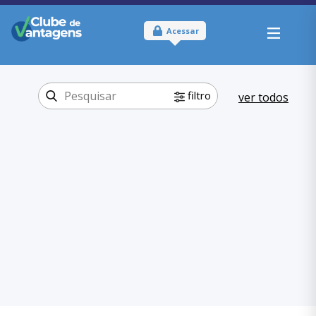
Acessar
filtro
ver todos
Tipo:
Online e Físico
Onde usar:
Rondônia
Educação
Categoria:
,
Idiomas
Educação