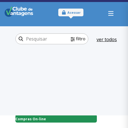
Acessar
filtro
ver todos
Tipo:
Online
Onde usar:
Brasil
Compras On-
Categoria:
line
Casa e Estilo
,
Compras On-line