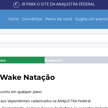
IR PARA O SITE DA ANAJUSTRA FEDERAL
Início
Convênios
Perto de você
Sugira um parcei
Academias
ness
Wake Natação
conto em qualquer plano
o aos dependentes cadastrados na ANAJUSTRA Federal.