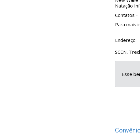
New Wake - 
Natação Infa
Contatos -
Para mais i
Endereço:
SCEN, Trech
Esse ben
Convênio