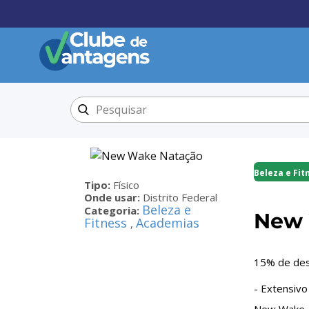
Beleza e Fit
Tipo:
Físico
Onde usar:
Distrito Federal
Beleza e
Categoria:
New 
Fitness
Academias
,
15% de des
- Extensiv