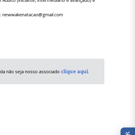
ulto (iniciante, intermediário e avançado) e
il: newwakenatacao@gmail.com
clique aqui
inda não seja nosso associado
.