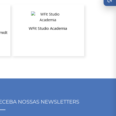
WFit Studio Academia
midt
10% de desconto nos planos LIGHT e
ades
GOLD
ECEBA NOSSAS NEWSLETTERS