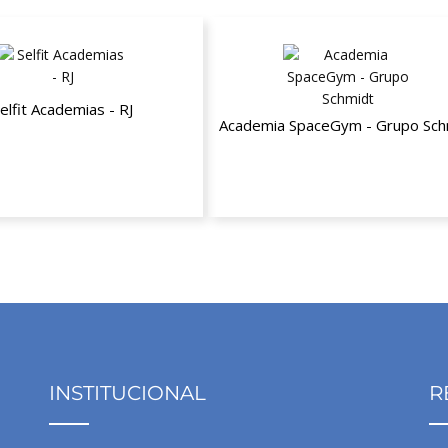
elfit Academias - RJ
Academia SpaceGym - Grupo Sch
lidade de R$149,90 por
20% de desconto em todas unid
R$119,90 plus
do grupo Select
INSTITUCIONAL
R