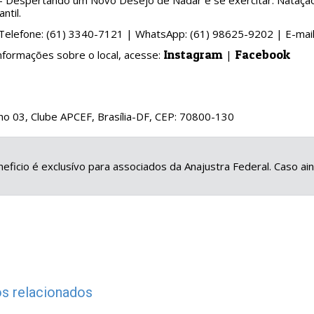
Despertando um Novo Desejo de Nadar e se exercitar. Natação Ad
ntil.
 Telefone: (61) 3340-7121 | WhatsApp: (61) 98625-9202 | E-ma
Instagram
Facebook
nformações sobre o local, acesse:
|
o 03, Clube APCEF, Brasília-DF, CEP: 70800-130
eficio é exclusívo para associados da Anajustra Federal. Caso a
s relacionados