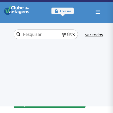
Acessar
filtro
ver todos
Tipo:
Online e Físico
Onde usar:
São Paulo
Educação
Categoria:
,
Idiomas
Educação