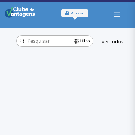
Acessar
filtro
ver todos
Tipo:
Online e Físico
Onde usar:
Brasil
Viagem e lazer
Categoria:
Música
,
Viagem e lazer