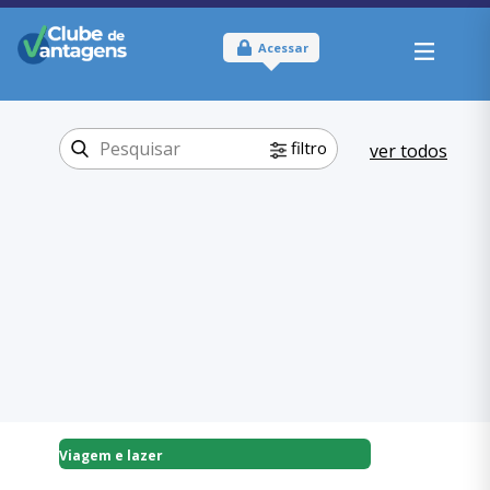
Acessar
filtro
ver todos
Tipo:
Online
Onde usar:
Brasil
Viagem e lazer
Categoria:
Aplicativos
,
Viagem e lazer