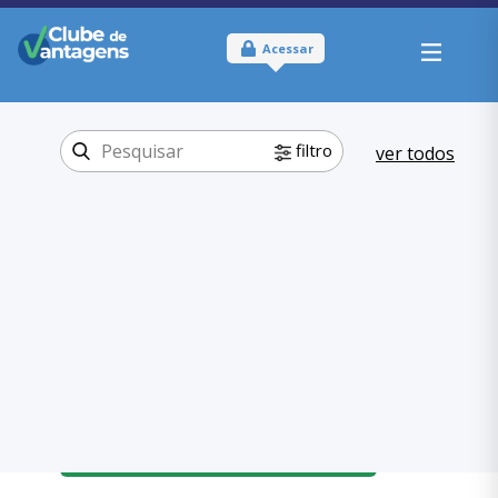
Acessar
filtro
ver todos
Tipo:
Físico
Onde usar:
Distrito Federal
Educação
Categoria:
,
Cursos
Educação