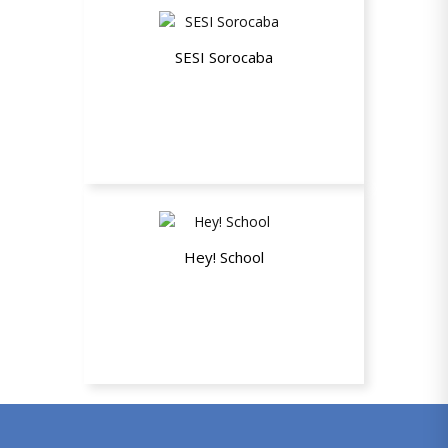
SESI Sorocaba
Plano Empresarial ESTADUAL Não
Beneficiário (NB)
Hey! School
30% de desconto