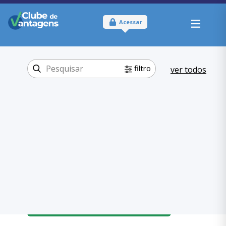
Acessar
filtro
ver todos
Tipo:
Físico
Onde usar:
Distrito Federal
Educação
Categoria:
,
Cursos
Educação