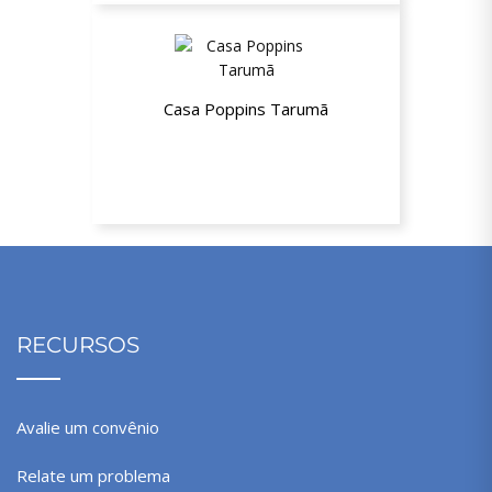
Casa Poppins Tarumã
15% de desconto em cursos e colônia
de férias
RECURSOS
Avalie um convênio
Relate um problema