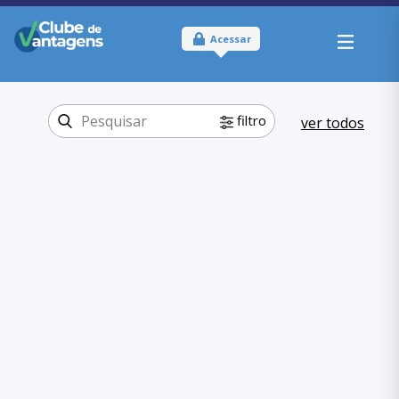
Acessar
filtro
ver todos
Tipo:
Físico
Onde usar:
Distrito Federal
Educação
Categoria:
,
Escolas
Educação