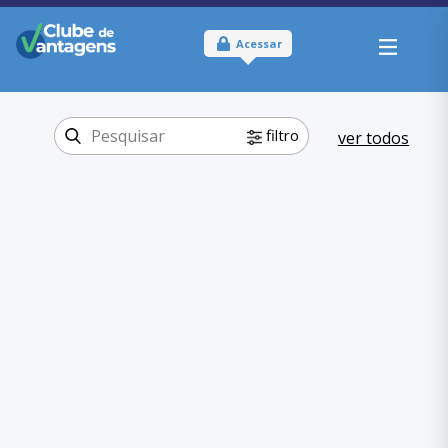
Acessar
filtro
ver todos
Tipo:
Físico
Onde usar:
São Paulo; São
Paulo - SP
Viagem e lazer
Categoria:
Clubes e Parques
,
Viagem e lazer