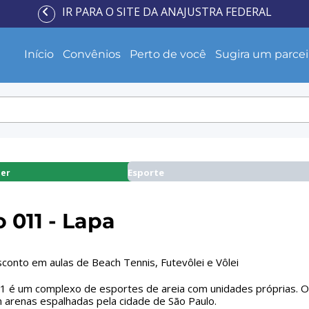
IR PARA O SITE DA ANAJUSTRA FEDERAL
Início
Convênios
Perto de você
Sugira um parcei
Esporte
zer
 011 - Lapa
onto em aulas de Beach Tennis, Futevôlei e Vôlei
 é um complexo de esportes de areia com unidades próprias. Ofe
 arenas espalhadas pela cidade de São Paulo.