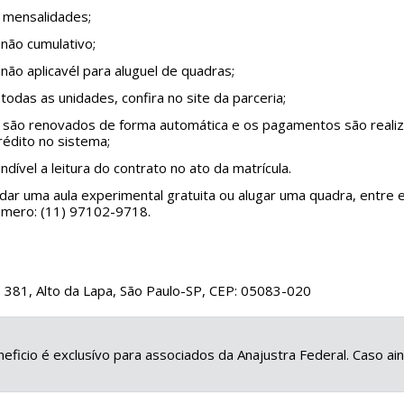
s mensalidades;
não cumulativo;
não aplicavél para aluguel de quadras;
 todas as unidades, confira no site da parceria;
s são renovados de forma automática e os pagamentos são reali
rédito no sistema;
ndível a leitura do contrato no ato da matrícula.
dar uma aula experimental gratuita ou alugar uma quadra, entre
umero: (11) 97102-9718.
, 381, Alto da Lapa, São Paulo-SP, CEP: 05083-020
eficio é exclusívo para associados da Anajustra Federal. Caso a