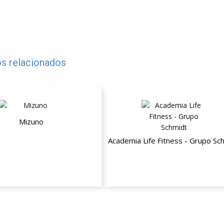
s relacionados
Mizuno
 de desconto + Promoções
Academia Life Fitness - Grupo Sc
Pontuais Mensais
20% de desconto em todas unid
do grupo Select