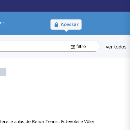
ro
Acessar
filtro
ver todos
rece aulas de Beach Tennis, Futevôlei e Vôlei