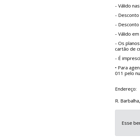
- Válido na
- Desconto 
- Desconto 
- Válido em
- Os plano
cartão de c
- É impresci
• Para agen
011 pelo n
Endereço:
R. Barbalha
Esse ben