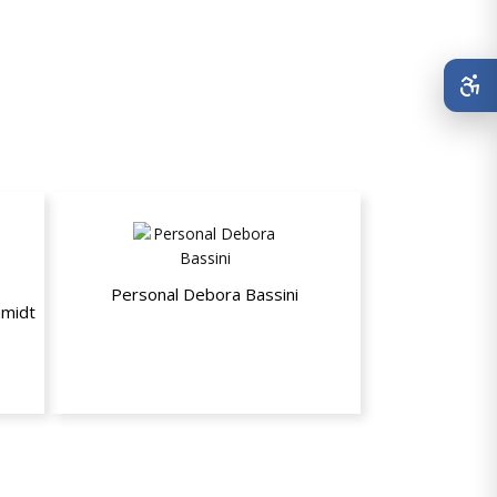
Personal Debora Bassini
hmidt
5% de desconto na mensalidade da
ades
aula de dança