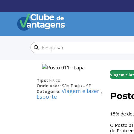
Viagem e la
Tipo:
Físico
Onde usar:
São Paulo - SP
Viagem e lazer
Categoria:
,
Posto
Esporte
15% de desc
O Posto 011
de Praia em